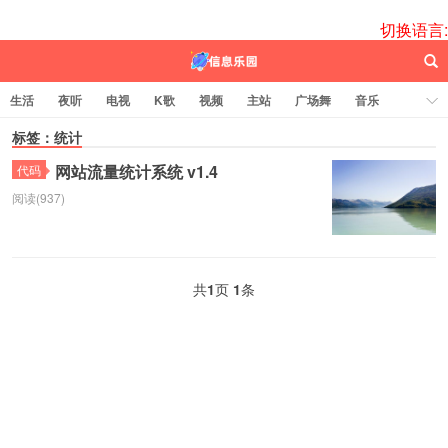
切换语言:
生活
夜听
电视
K歌
视频
主站
广场舞
音乐
歌曲
标签：统计
电台
图片
热舞
科技
代码
电影
标签云
网站流量统计系统 v1.4
代码
阅读(937)
百信之源
共
1
页
1
条