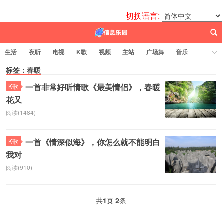
切换语言:
生活
夜听
电视
K歌
视频
主站
广场舞
音乐
歌曲
标签：春暖
电台
图片
热舞
科技
代码
电影
标签云
一首非常好听情歌《最美情侣》，春暖
K歌
花又
百信之源
阅读(1484)
一首《情深似海》，你怎么就不能明白
K歌
我对
阅读(910)
共
1
页
2
条