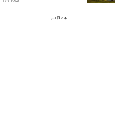
阅读(1062)
共
1
页
3
条