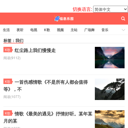
切换语言:
生活
夜听
电视
K歌
视频
主站
广场舞
音乐
歌曲
标签：我们
电台
图片
热舞
科技
代码
电影
标签云
红尘路上我们慢慢走
K歌
阅读(9112)
百信之源
一首伤感情歌《不是所有人都会值得
K歌
等》，不
阅读(1077)
情歌《最美的遇见》抒情好听。某年某
K歌
月的某