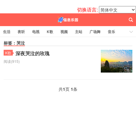
切换语言:
生活
夜听
电视
K歌
视频
主站
广场舞
音乐
歌曲
标签：哭泣
电台
图片
热舞
科技
代码
电影
标签云
深夜哭泣的玫瑰
K歌
阅读(915)
百信之源
共
1
页
1
条