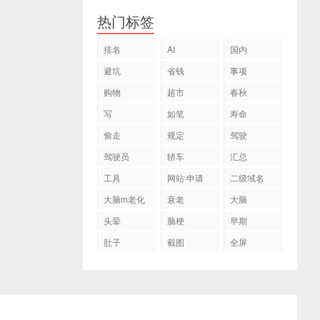
热门标签
排名
AI
国内
避坑
省钱
事项
购物
超市
春秋
写
如笔
寿命
偷走
规定
驾驶
驾驶员
轿车
汇总
工具
网站 申请
二级域名
大脑m老化
衰老
大脑
头晕
脑梗
早期
肚子
截图
全屏