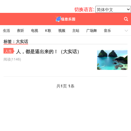
切换语言:
生活
夜听
电视
K歌
视频
主站
广场舞
音乐
歌曲
标签：大实话
电台
图片
热舞
科技
代码
电影
标签云
人，都是逼出来的！（大实话）
人生
阅读(1146)
百信之源
共
1
页
1
条