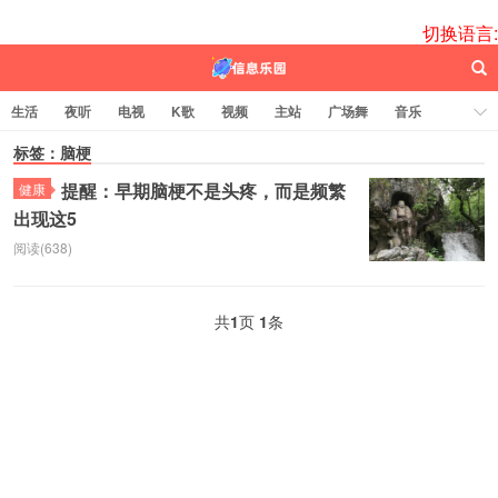
切换语言:
生活
夜听
电视
K歌
视频
主站
广场舞
音乐
歌曲
标签：脑梗
电台
图片
热舞
科技
代码
电影
标签云
提醒：早期脑梗不是头疼，而是频繁
健康
出现这5
百信之源
阅读(638)
共
1
页
1
条