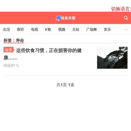
切换语言:
生活
夜听
电视
K歌
视频
主站
广场舞
音乐
歌曲
标签：寿命
电台
图片
热舞
科技
代码
电影
标签云
这些饮食习惯，正在损害你的健
健康
康……
百信之源
阅读(811)
共
1
页
1
条