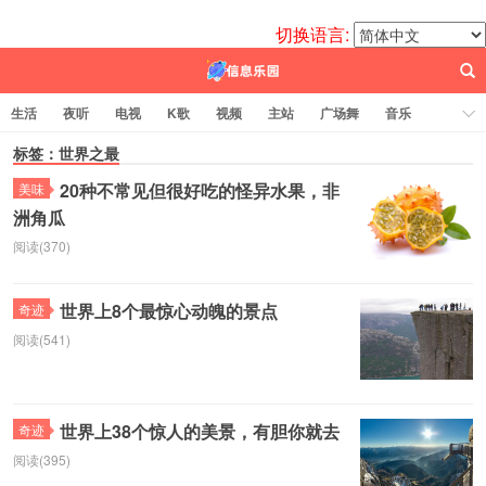
切换语言:
生活
夜听
电视
K歌
视频
主站
广场舞
音乐
歌曲
标签：世界之最
电台
图片
热舞
科技
代码
电影
标签云
20种不常见但很好吃的怪异水果，非
美味
洲角瓜
百信之源
阅读(370)
世界上8个最惊心动魄的景点
奇迹
阅读(541)
世界上38个惊人的美景，有胆你就去
奇迹
阅读(395)