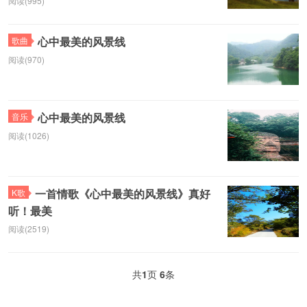
阅读(995)
心中最美的风景线
歌曲
阅读(970)
心中最美的风景线
音乐
阅读(1026)
一首情歌《心中最美的风景线》真好
K歌
听！最美
阅读(2519)
共
1
页
6
条