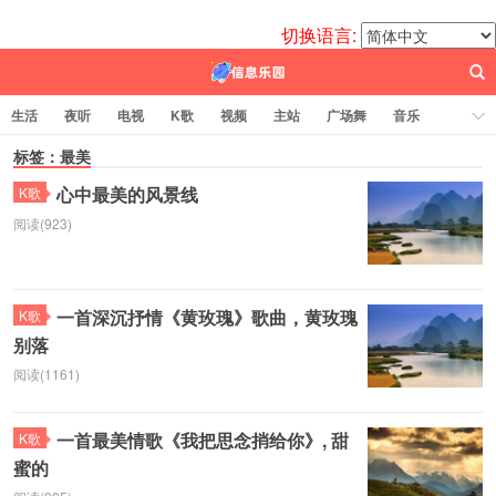
切换语言:
生活
夜听
电视
K歌
视频
主站
广场舞
音乐
歌曲
标签：最美
电台
图片
热舞
科技
代码
电影
标签云
心中最美的风景线
K歌
阅读(923)
百信之源
一首深沉抒情《黄玫瑰》歌曲，黄玫瑰
K歌
别落
阅读(1161)
一首最美情歌《我把思念捎给你》, 甜
K歌
蜜的