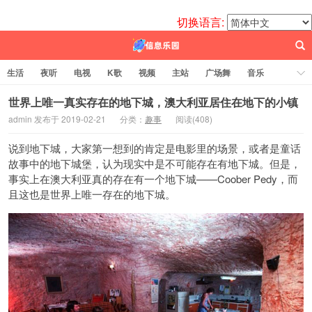
切换语言:
生活
夜听
电视
K歌
视频
主站
广场舞
音乐
歌曲
电台
图片
热舞
科技
代码
电影
标签云
世界上唯一真实存在的地下城，澳大利亚居住在地下的小镇
admin 发布于 2019-02-21
分类：
趣事
阅读(
408)
百信之源
说到地下城，大家第一想到的肯定是电影里的场景，或者是童话
故事中的地下城堡，认为现实中是不可能存在有地下城。但是，
事实上在澳大利亚真的存在有一个地下城——Coober Pedy，而
且这也是世界上唯一存在的地下城。