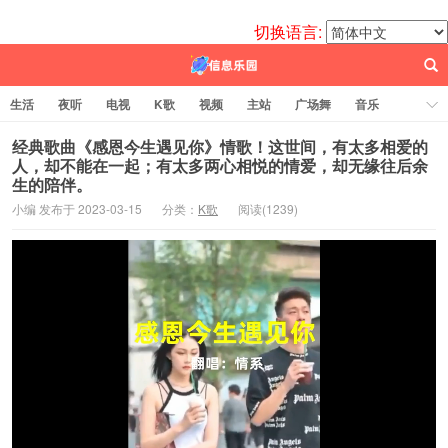
切换语言:
生活
夜听
电视
K歌
视频
主站
广场舞
音乐
歌曲
电台
图片
热舞
科技
代码
电影
标签云
经典歌曲《感恩今生遇见你》情歌！这世间，有太多相爱的
人，却不能在一起；有太多两心相悦的情爱，却无缘往后余
生的陪伴。
百信之源
小编 发布于 2023-03-15
分类：
K歌
阅读(
1239)