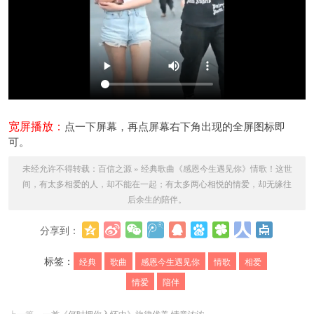
宽屏播放：
点一下屏幕，再点屏幕右下角出现的全屏图标即
可。
未经允许不得转载：
百信之源
»
经典歌曲《感恩今生遇见你》情歌！这世
间，有太多相爱的人，却不能在一起；有太多两心相悦的情爱，却无缘往
后余生的陪伴。
分享到：
更多
标签：
经典
歌曲
感恩今生遇见你
情歌
相爱
情爱
陪伴
上一篇
一首《何时拥你入怀中》旋律优美 情意浓浓--