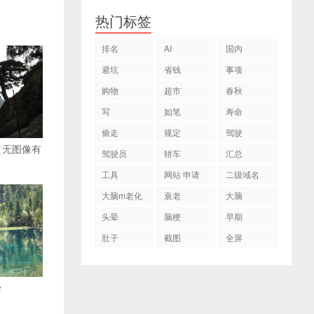
热门标签
排名
AI
国内
避坑
省钱
事项
购物
超市
春秋
写
如笔
寿命
偷走
规定
驾驶
（无图像有
驾驶员
轿车
汇总
工具
网站 申请
二级域名
大脑m老化
衰老
大脑
头晕
脑梗
早期
肚子
截图
全屏
台