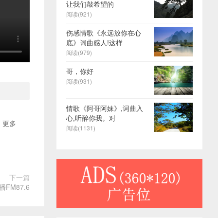
让我们敲希望的
阅读(921)
伤感情歌《永远放你在心
底》词曲感人!这样
阅读(979)
哥，你好
阅读(931)
情歌《阿哥阿妹》,词曲入
心,听醉你我。对
更多
阅读(1131)
下一篇
FM87.6