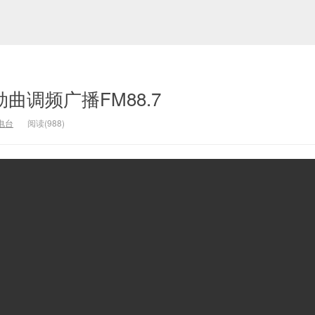
劲曲调频广播FM88.7
电台
阅读(
988)