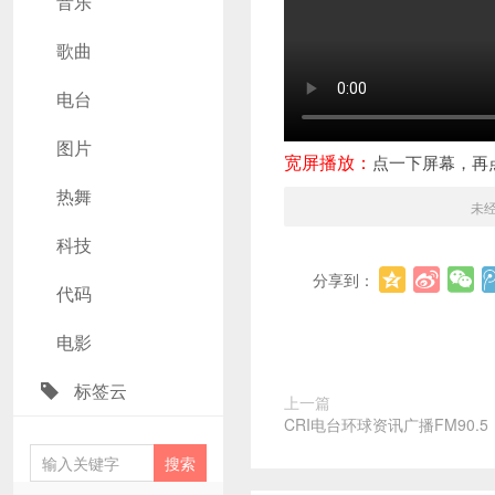
音乐
歌曲
电台
图片
宽屏播放：
点一下屏幕，再
热舞
未
科技
分享到：
代码
电影
标签云
上一篇
CRI电台环球资讯广播FM90.5