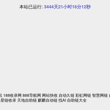
本站已运行:
3444天21小时16分13秒
航
188收录网
888导航网
网站快收
自动久链
彩虹网链
智慧网链
星链收录
天地自助链
麒麟自动链
找AI
自助链大全