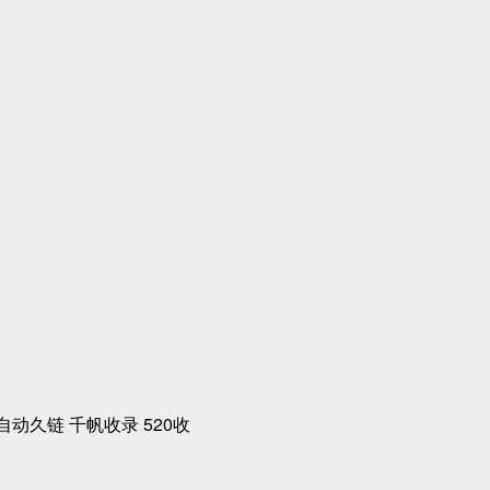
自动久链
千帆收录
520收