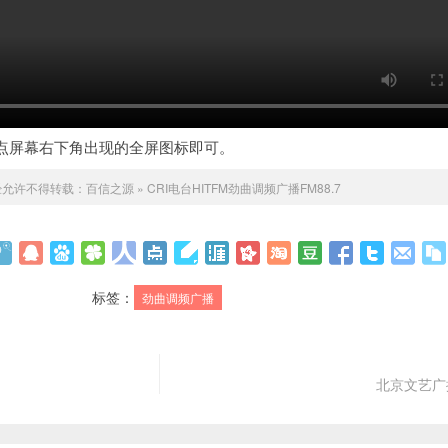
点屏幕右下角出现的全屏图标即可。
经允许不得转载：
百信之源
»
CRI电台HITFM劲曲调频广播FM88.7
标签：
劲曲调频广播
北京文艺广播