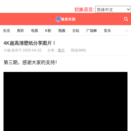
切换语言:
生活
夜听
电视
K歌
视频
主站
广场舞
音乐
歌曲
电台
图片
热舞
科技
代码
电影
标签云
4K超高清壁纸分享图片！
小编 发布于 2025-04-22
分类：
图片
阅读(
889)
百信之源
第三期，感谢大家的支持！