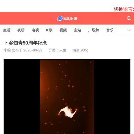
切换语言:
生活
夜听
电视
K歌
视频
主站
广场舞
音乐
歌曲
电台
图片
热舞
科技
代码
电影
标签云
下乡知青50周年纪念
小编 发布于 2025-09-22
分类：
人生
阅读(
905)
百信之源