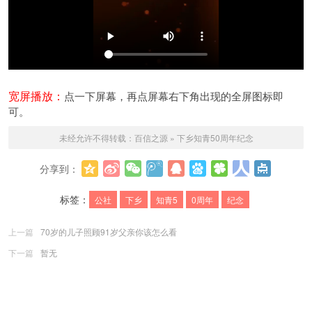
宽屏播放：
点一下屏幕，再点屏幕右下角出现的全屏图标即
可。
未经允许不得转载：
百信之源
»
下乡知青50周年纪念
分享到：
更多
标签：
公社
下乡
知青5
0周年
纪念
上一篇
70岁的儿子照顾91岁父亲你该怎么看
下一篇
暂无